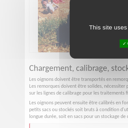
This site uses
Chargement, calibrage, stoc
Les oignons doivent être transportés en remorqu
Les remorques doivent être solides, nécessiter
sur les lignes de calibrage pour les traitements
Les oignons peuvent ensuite être calibrés en fo
petits sacs ou stockés soit bruts à condition d'u
longue durée, soit en sacs pour un stockage de