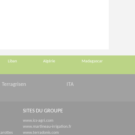
Liban
Algérie
Madagascar
Terragrisen
ITA
SITES DU GROUPE
www.ics-agri.com
www.martineau-irrigation.fr
carottes
www.terradonis.com