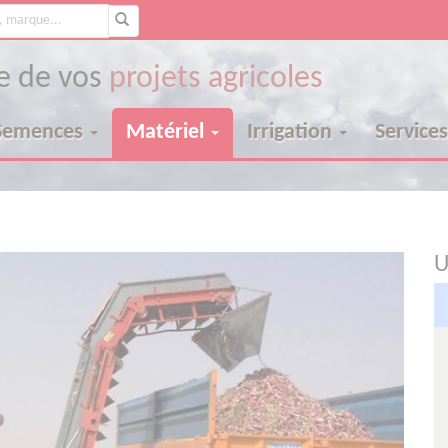
re de vos
projets agricoles
Semences
Matériel
Irrigation
Service
n
U