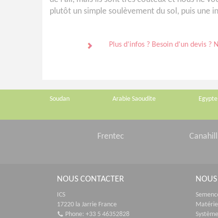
plutôt un simple soulèvement du sol, puis une i
Plus d'infos ? Besoin d'un devis ? 
Soudan
Arabie Saoudite
Egypte
Frentec
Canahill
NOUS CONTACTER
NOUS
ICS
Semenc
17220 la Jarrie France
Matériel
Phone: +33 5 46352828
Systèmes