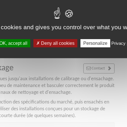
 cookies and gives you control over what you w
OK, accept all
Deny all cookies
Personalize
Privacy 
kage
Contact
es jusqu'aux installations de calibrage ou d'ensachage.
 peu de maintenance et basculer correctement le produit
 finaux de nettoyage et d'ensachage.
nction des spécifications du marché, puis ensachés en
tiliser des installations conçues pour un stockage de
 courte durée (de quelques semaines).